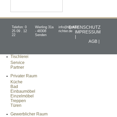
Telefon: 0
Wierling 31a
info@tischler-
DATENSCHUTZ
25 09 . 12
- 48308
richter.de
IMPRESSUM
22
Senden
|
AGB |
Tischlerei
Service
Partner
Privater Raum
Küche
Bad
Einbaumöbel
Einzelmöbel
Treppen
Türen
Gewerblicher Raum