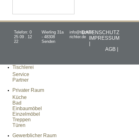
Telefon: 0
Wierling 31a
info@tischler-
DATENSCHUTZ
25 09 . 12
- 48308
richter.de
IMPRESSUM
22
Senden
|
AGB |
Tischlerei
Service
Partner
Privater Raum
Küche
Bad
Einbaumöbel
Einzelmöbel
Treppen
Türen
Gewerblicher Raum