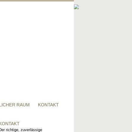
PRIVATER RAUM
Ob Tisch, Stuhl, Regal - oder
alles zusammen, für alle
Wünsche, sind wir der richtige
Ansprechpartner.
LICHER RAUM
KONTAKT
KONTAKT
Der richtige, zuverlässige