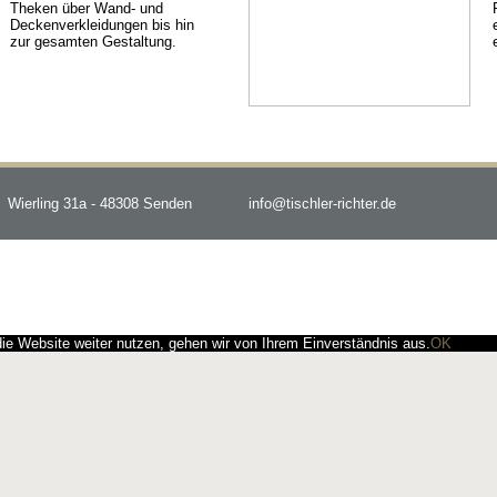
Theken über Wand- und
Deckenverkleidungen bis hin
zur gesamten Gestaltung.
Wierling 31a - 48308 Senden
info@tischler-richter.de
e Website weiter nutzen, gehen wir von Ihrem Einverständnis aus.
OK