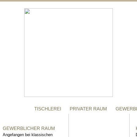
;
MANUFAKTUR
Gegründet im Jahr 1996,
steht das Tischler-
Unternehmen Richter bis
heute für höchste Qualität.
TISCHLEREI
PRIVATER RAUM
GEWERB
GEWERBLICHER RAUM
Angefangen bei klassischen