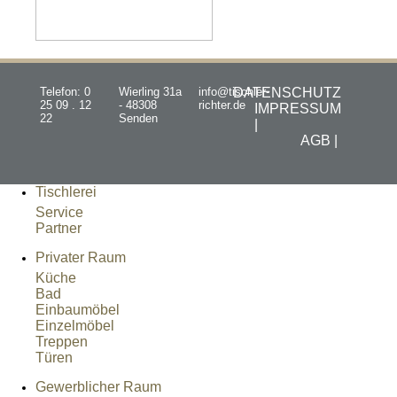
Telefon: 0
Wierling 31a
info@tischler-
DATENSCHUTZ
25 09 . 12
- 48308
richter.de
IMPRESSUM
22
Senden
|
AGB |
Tischlerei
Service
Partner
Privater Raum
Küche
Bad
Einbaumöbel
Einzelmöbel
Treppen
Türen
Gewerblicher Raum