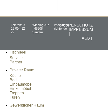
Telefon: 0
Wierling 31a
info@tischler-
DATENSCHUTZ
25 09 . 12
- 48308
richter.de
IMPRESSUM
22
Senden
|
AGB |
Tischlerei
Service
Partner
Privater Raum
Küche
Bad
Einbaumöbel
Einzelmöbel
Treppen
Türen
Gewerblicher Raum