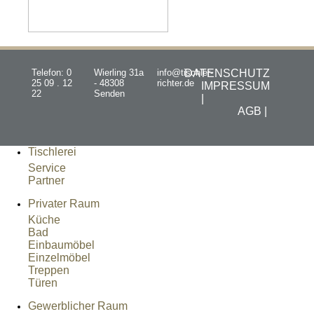
Telefon: 0
Wierling 31a
info@tischler-
DATENSCHUTZ
25 09 . 12
- 48308
richter.de
IMPRESSUM
22
Senden
|
AGB |
Tischlerei
Service
Partner
Privater Raum
Küche
Bad
Einbaumöbel
Einzelmöbel
Treppen
Türen
Gewerblicher Raum