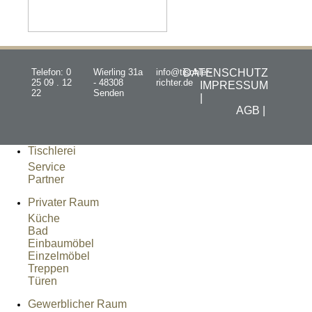
Telefon: 0
Wierling 31a
info@tischler-
DATENSCHUTZ
25 09 . 12
- 48308
richter.de
IMPRESSUM
22
Senden
|
AGB |
Tischlerei
Service
Partner
Privater Raum
Küche
Bad
Einbaumöbel
Einzelmöbel
Treppen
Türen
Gewerblicher Raum