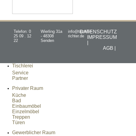
Telefon: 0
Wierling 31a
info@tischler-
DATENSCHUTZ
25 09 . 12
- 48308
richter.de
IMPRESSUM
22
Senden
|
AGB |
Tischlerei
Service
Partner
Privater Raum
Küche
Bad
Einbaumöbel
Einzelmöbel
Treppen
Türen
Gewerblicher Raum