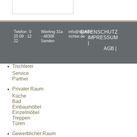
Telefon: 0
Wierling 31a
info@tischler-
DATENSCHUTZ
25 09 . 12
- 48308
richter.de
IMPRESSUM
22
Senden
|
AGB |
Tischlerei
Service
Partner
Privater Raum
Küche
Bad
Einbaumöbel
Einzelmöbel
Treppen
Türen
Gewerblicher Raum