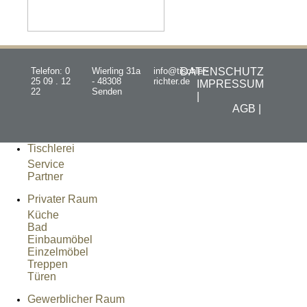
Telefon: 0
Wierling 31a
info@tischler-
DATENSCHUTZ
25 09 . 12
- 48308
richter.de
IMPRESSUM
22
Senden
|
AGB |
Tischlerei
Service
Partner
Privater Raum
Küche
Bad
Einbaumöbel
Einzelmöbel
Treppen
Türen
Gewerblicher Raum