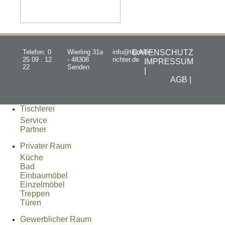
Telefon: 0
Wierling 31a
info@tischler-
DATENSCHUTZ
25 09 . 12
- 48308
richter.de
IMPRESSUM
22
Senden
|
AGB |
Tischlerei
Service
Partner
Privater Raum
Küche
Bad
Einbaumöbel
Einzelmöbel
Treppen
Türen
Gewerblicher Raum