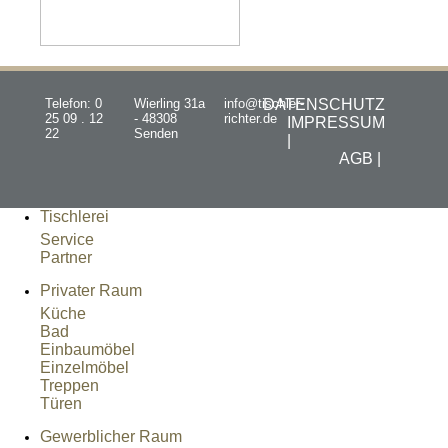
Telefon: 0
Wierling 31a
info@tischler-
DATENSCHUTZ
25 09 . 12
- 48308
richter.de
IMPRESSUM
22
Senden
|
AGB |
Tischlerei
Service
Partner
Privater Raum
Küche
Bad
Einbaumöbel
Einzelmöbel
Treppen
Türen
Gewerblicher Raum