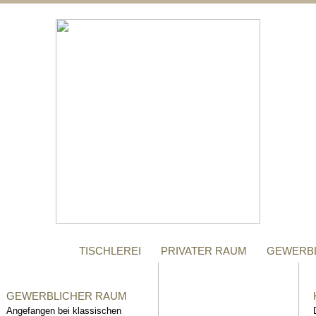
;
MANUFAKTUR
Gegründet im Jahr 1996,
steht das Tischler-
Unternehmen Richter bis
heute für höchste Qualität.
TISCHLEREI
PRIVATER RAUM
GEWERB
GEWERBLICHER RAUM
Angefangen bei klassischen