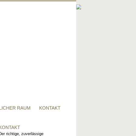
PRIVATER RAUM
Ob Tisch, Stuhl, Regal - oder
alles zusammen, für alle
Wünsche, sind wir der richtige
Ansprechpartner.
LICHER RAUM
KONTAKT
KONTAKT
Der richtige, zuverlässige