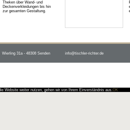
Theken über Wand- und
Deckenverkleidungen bis hin
zur gesamten Gestaltung.
Wierling 31a - 48308 Senden
info@tischler-richter.de
e Website weiter nutzen, gehen wir von Ihrem Einverständnis aus.
OK