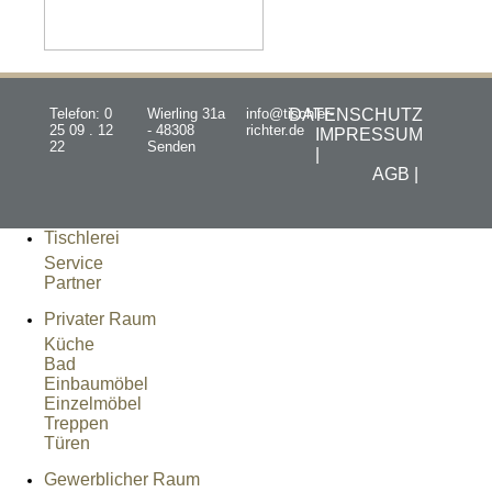
Telefon: 0
Wierling 31a
info@tischler-
DATENSCHUTZ
25 09 . 12
- 48308
richter.de
IMPRESSUM
22
Senden
|
AGB |
Tischlerei
Service
Partner
Privater Raum
Küche
Bad
Einbaumöbel
Einzelmöbel
Treppen
Türen
Gewerblicher Raum