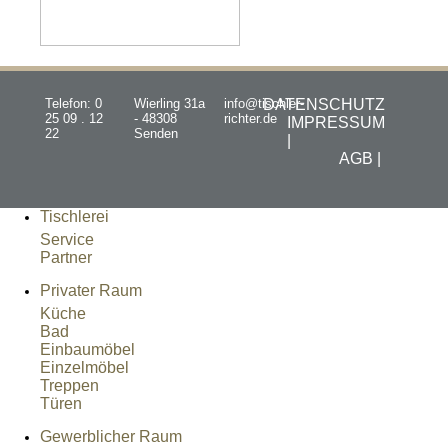
Telefon: 0
Wierling 31a
info@tischler-
DATENSCHUTZ
25 09 . 12
- 48308
richter.de
IMPRESSUM
22
Senden
|
AGB |
Tischlerei
Service
Partner
Privater Raum
Küche
Bad
Einbaumöbel
Einzelmöbel
Treppen
Türen
Gewerblicher Raum