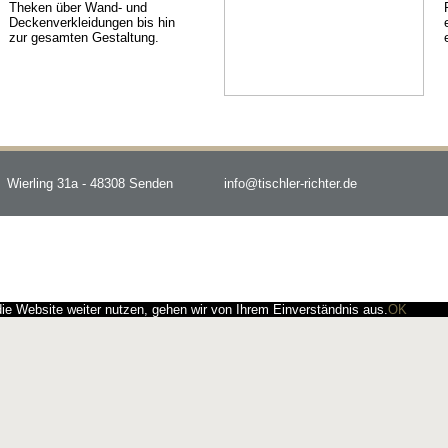
Theken über Wand- und
Deckenverkleidungen bis hin
zur gesamten Gestaltung.
Wierling 31a - 48308 Senden
info@tischler-richter.de
e Website weiter nutzen, gehen wir von Ihrem Einverständnis aus.
OK