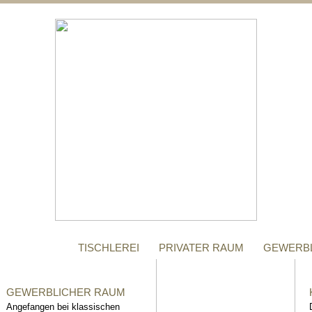
;
MANUFAKTUR
Gegründet im Jahr 1996,
steht das Tischler-
Unternehmen Richter bis
heute für höchste Qualität.
TISCHLEREI
PRIVATER RAUM
GEWERB
GEWERBLICHER RAUM
Angefangen bei klassischen