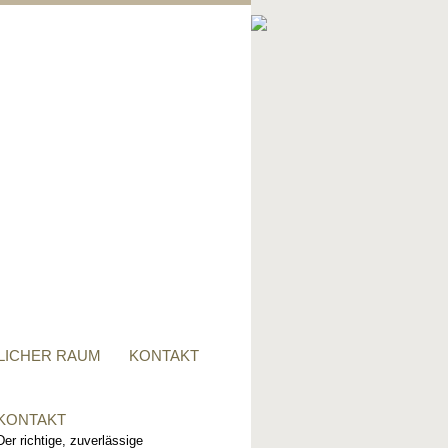
PRIVATER RAUM
Ob Tisch, Stuhl, Regal - oder
alles zusammen, für alle
Wünsche, sind wir der richtige
Ansprechpartner.
LICHER RAUM
KONTAKT
KONTAKT
Der richtige, zuverlässige