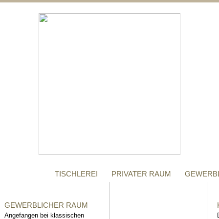
;
MANUFAKTUR
Gegründet im Jahr 1996,
steht das Tischler-
Unternehmen Richter bis
heute für höchste Qualität.
TISCHLEREI
PRIVATER RAUM
GEWERB
GEWERBLICHER RAUM
Angefangen bei klassischen