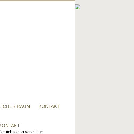
PRIVATER RAUM
Ob Tisch, Stuhl, Regal - oder
alles zusammen, für alle
Wünsche, sind wir der richtige
Ansprechpartner.
LICHER RAUM
KONTAKT
KONTAKT
Der richtige, zuverlässige