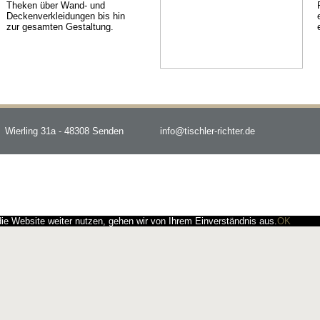
Theken über Wand- und
Deckenverkleidungen bis hin
zur gesamten Gestaltung.
Wierling 31a - 48308 Senden
info@tischler-richter.de
e Website weiter nutzen, gehen wir von Ihrem Einverständnis aus.
OK