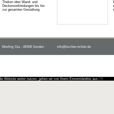
Theken über Wand- und
Deckenverkleidungen bis hin
zur gesamten Gestaltung.
Wierling 31a - 48308 Senden
info@tischler-richter.de
e Website weiter nutzen, gehen wir von Ihrem Einverständnis aus.
OK