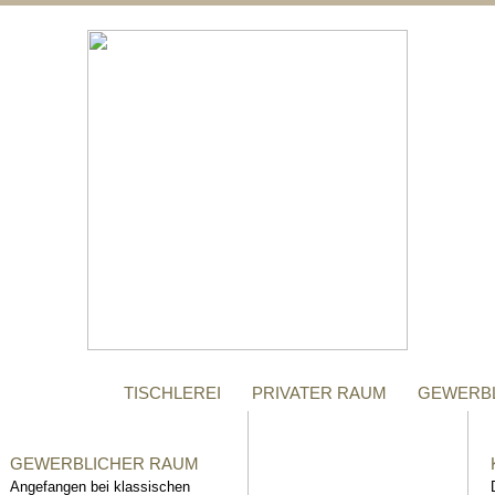
;
MANUFAKTUR
Gegründet im Jahr 1996,
steht das Tischler-
Unternehmen Richter bis
heute für höchste Qualität.
TISCHLEREI
PRIVATER RAUM
GEWERB
GEWERBLICHER RAUM
Angefangen bei klassischen