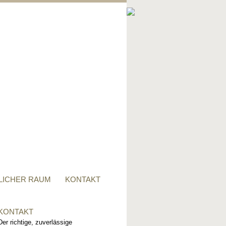
PRIVATER RAUM
Ob Tisch, Stuhl, Regal - oder
alles zusammen, für alle
Wünsche, sind wir der richtige
Ansprechpartner.
LICHER RAUM
KONTAKT
KONTAKT
Der richtige, zuverlässige