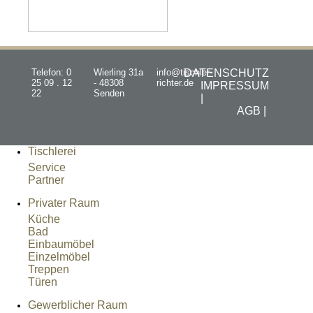
Telefon: 0
Wierling 31a
info@tischler-
DATENSCHUTZ
25 09 . 12
- 48308
richter.de
IMPRESSUM
22
Senden
|
AGB |
Tischlerei
Service
Partner
Privater Raum
Küche
Bad
Einbaumöbel
Einzelmöbel
Treppen
Türen
Gewerblicher Raum