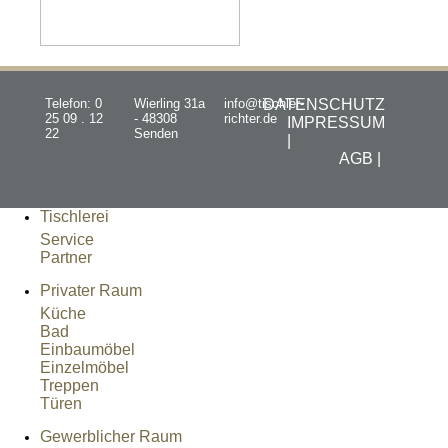
Telefon: 0
Wierling 31a
info@tischler-
DATENSCHUTZ
25 09 . 12
- 48308
richter.de
IMPRESSUM
22
Senden
|
AGB |
Tischlerei
Service
Partner
Privater Raum
Küche
Bad
Einbaumöbel
Einzelmöbel
Treppen
Türen
Gewerblicher Raum