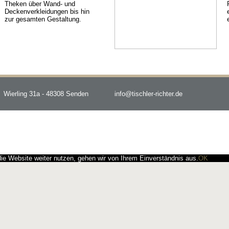
Theken über Wand- und
Deckenverkleidungen bis hin
zur gesamten Gestaltung.
Wierling 31a - 48308 Senden
info@tischler-richter.de
e Website weiter nutzen, gehen wir von Ihrem Einverständnis aus.
OK