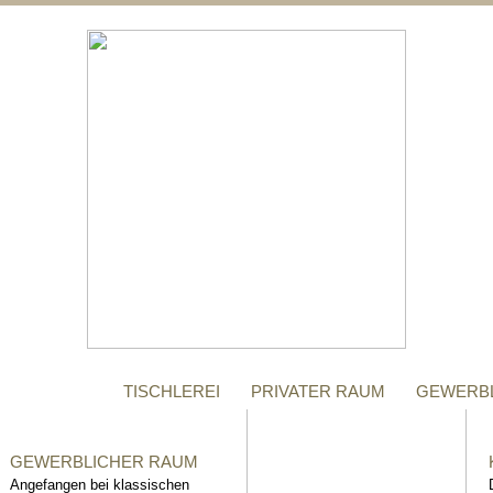
;
MANUFAKTUR
Gegründet im Jahr 1996,
steht das Tischler-
Unternehmen Richter bis
heute für höchste Qualität.
TISCHLEREI
PRIVATER RAUM
GEWERB
GEWERBLICHER RAUM
Angefangen bei klassischen