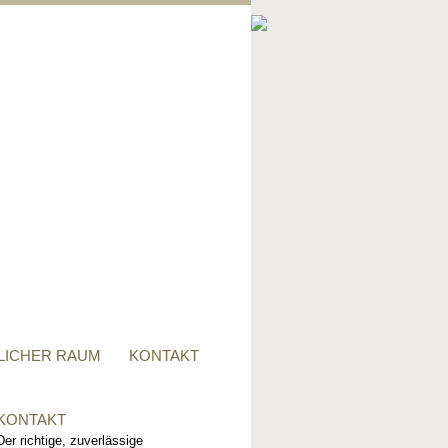
PRIVATER RAUM
Ob Tisch, Stuhl, Regal - oder
alles zusammen, für alle
Wünsche, sind wir der richtige
Ansprechpartner.
LICHER RAUM
KONTAKT
KONTAKT
Der richtige, zuverlässige