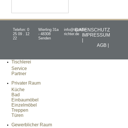
Telefon: 0
Wierling 31a
info@tischler-
DATENSCHUTZ
25 09 . 12
- 48308
richter.de
IMPRESSUM
22
Senden
|
AGB |
Tischlerei
Service
Partner
Privater Raum
Küche
Bad
Einbaumöbel
Einzelmöbel
Treppen
Türen
Gewerblicher Raum