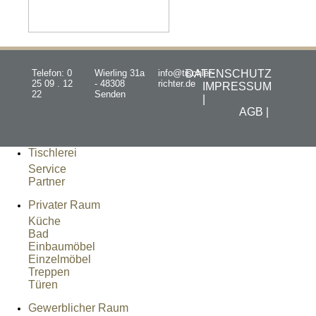
Telefon: 0
Wierling 31a
info@tischler-
DATENSCHUTZ
25 09 . 12
- 48308
richter.de
IMPRESSUM
22
Senden
|
AGB |
Tischlerei
Service
Partner
Privater Raum
Küche
Bad
Einbaumöbel
Einzelmöbel
Treppen
Türen
Gewerblicher Raum