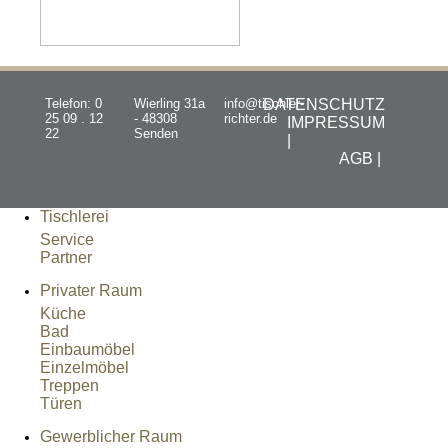
Telefon: 0
Wierling 31a
info@tischler-
DATENSCHUTZ
25 09 . 12
- 48308
richter.de
IMPRESSUM
22
Senden
|
AGB |
Tischlerei
Service
Partner
Privater Raum
Küche
Bad
Einbaumöbel
Einzelmöbel
Treppen
Türen
Gewerblicher Raum