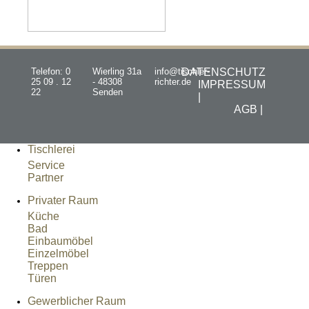
Telefon: 0
Wierling 31a
info@tischler-
DATENSCHUTZ
25 09 . 12
- 48308
richter.de
IMPRESSUM
22
Senden
|
AGB |
Tischlerei
Service
Partner
Privater Raum
Küche
Bad
Einbaumöbel
Einzelmöbel
Treppen
Türen
Gewerblicher Raum