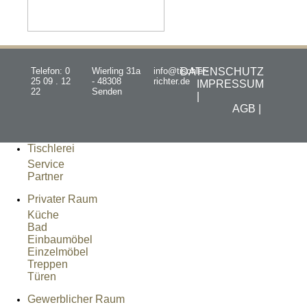
Telefon: 0
Wierling 31a
info@tischler-
DATENSCHUTZ
25 09 . 12
- 48308
richter.de
IMPRESSUM
22
Senden
|
AGB |
Tischlerei
Service
Partner
Privater Raum
Küche
Bad
Einbaumöbel
Einzelmöbel
Treppen
Türen
Gewerblicher Raum