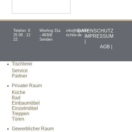
Telefon: 0
Wierling 31a
info@tischler-
DATENSCHUTZ
25 09 . 12
- 48308
richter.de
IMPRESSUM
22
Senden
|
AGB |
Tischlerei
Service
Partner
Privater Raum
Küche
Bad
Einbaumöbel
Einzelmöbel
Treppen
Türen
Gewerblicher Raum