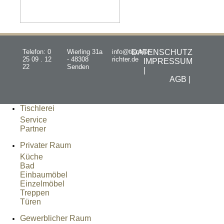
Telefon: 0
Wierling 31a
info@tischler-
DATENSCHUTZ
25 09 . 12
- 48308
richter.de
IMPRESSUM
22
Senden
|
AGB |
Tischlerei
Service
Partner
Privater Raum
Küche
Bad
Einbaumöbel
Einzelmöbel
Treppen
Türen
Gewerblicher Raum