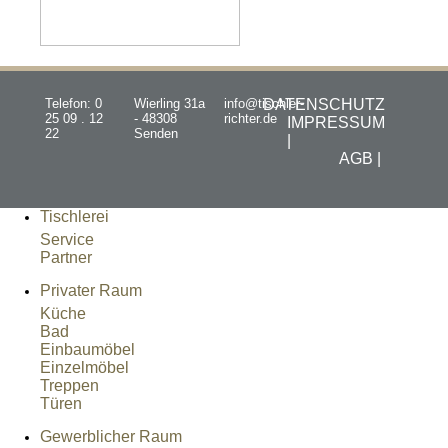
Telefon: 0
Wierling 31a
info@tischler-
DATENSCHUTZ
25 09 . 12
- 48308
richter.de
IMPRESSUM
22
Senden
|
AGB |
Tischlerei
Service
Partner
Privater Raum
Küche
Bad
Einbaumöbel
Einzelmöbel
Treppen
Türen
Gewerblicher Raum