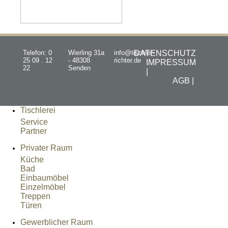
Telefon: 0
Wierling 31a
info@tischler-
DATENSCHUTZ
25 09 . 12
- 48308
richter.de
IMPRESSUM
22
Senden
|
AGB |
Tischlerei
Service
Partner
Privater Raum
Küche
Bad
Einbaumöbel
Einzelmöbel
Treppen
Türen
Gewerblicher Raum