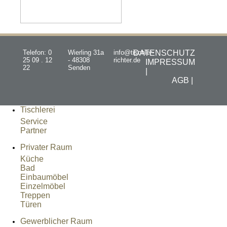
Telefon: 0
Wierling 31a
info@tischler-
DATENSCHUTZ
25 09 . 12
- 48308
richter.de
IMPRESSUM
22
Senden
|
AGB |
Tischlerei
Service
Partner
Privater Raum
Küche
Bad
Einbaumöbel
Einzelmöbel
Treppen
Türen
Gewerblicher Raum