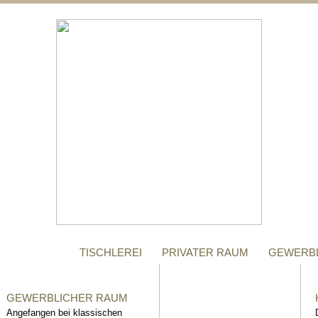
;
MANUFAKTUR
Gegründet im Jahr 1996,
steht das Tischler-
Unternehmen Richter bis
heute für höchste Qualität.
TISCHLEREI
PRIVATER RAUM
GEWERB
GEWERBLICHER RAUM
Angefangen bei klassischen