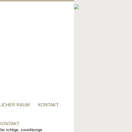
PRIVATER RAUM
Ob Tisch, Stuhl, Regal - oder
alles zusammen, für alle
Wünsche, sind wir der richtige
Ansprechpartner.
LICHER RAUM
KONTAKT
KONTAKT
Der richtige, zuverlässige