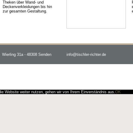
Theken über Wand- und
Deckenverkleidungen bis hin
zur gesamten Gestaltung.
Wierling 31a - 48308 Senden
info@tischler-richter.de
e Website weiter nutzen, gehen wir von Ihrem Einverständnis aus.
OK