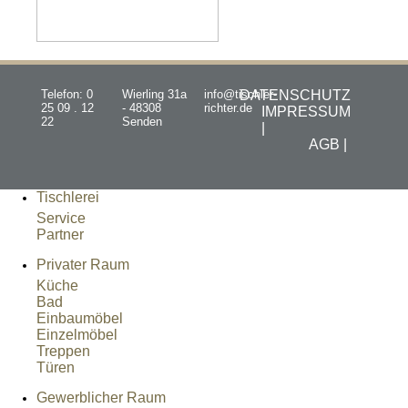
Telefon: 0
Wierling 31a
info@tischler-
DATENSCHUTZ
25 09 . 12
- 48308
richter.de
IMPRESSUM
22
Senden
|
AGB |
Tischlerei
Service
Partner
Privater Raum
Küche
Bad
Einbaumöbel
Einzelmöbel
Treppen
Türen
Gewerblicher Raum