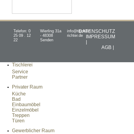
Telefon: 0
Wierling 31a
info@tischler-
DATENSCHUTZ
25 09 . 12
- 48308
richter.de
IMPRESSUM
22
Senden
|
AGB |
Tischlerei
Service
Partner
Privater Raum
Küche
Bad
Einbaumöbel
Einzelmöbel
Treppen
Türen
Gewerblicher Raum