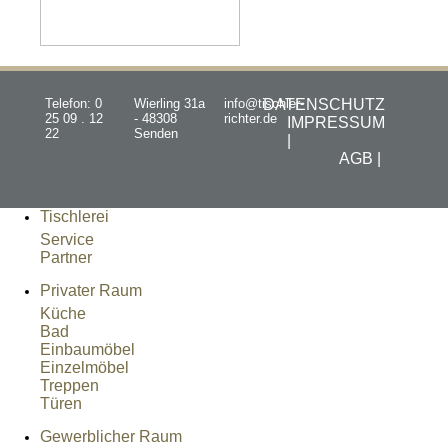
Telefon: 0
Wierling 31a
info@tischler-
DATENSCHUTZ
25 09 . 12
- 48308
richter.de
IMPRESSUM
22
Senden
|
AGB |
Tischlerei
Service
Partner
Privater Raum
Küche
Bad
Einbaumöbel
Einzelmöbel
Treppen
Türen
Gewerblicher Raum