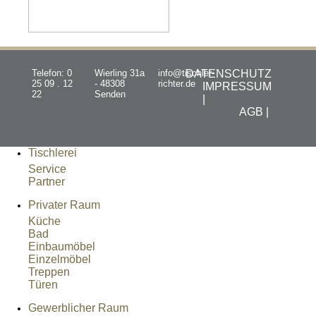
Telefon: 0
Wierling 31a
info@tischler-
DATENSCHUTZ
25 09 . 12
- 48308
richter.de
IMPRESSUM
22
Senden
|
AGB |
Tischlerei
Service
Partner
Privater Raum
Küche
Bad
Einbaumöbel
Einzelmöbel
Treppen
Türen
Gewerblicher Raum