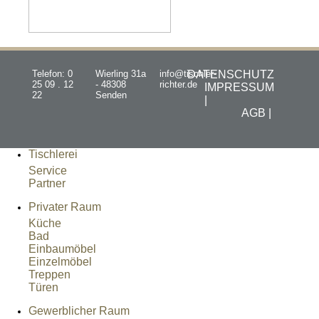
Telefon: 0
Wierling 31a
info@tischler-
DATENSCHUTZ
25 09 . 12
- 48308
richter.de
IMPRESSUM
22
Senden
|
AGB |
Tischlerei
Service
Partner
Privater Raum
Küche
Bad
Einbaumöbel
Einzelmöbel
Treppen
Türen
Gewerblicher Raum