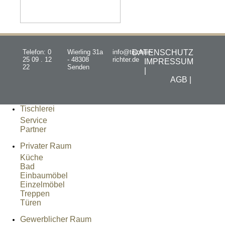
Telefon: 0
Wierling 31a
info@tischler-
DATENSCHUTZ
25 09 . 12
- 48308
richter.de
IMPRESSUM
22
Senden
|
AGB |
Tischlerei
Service
Partner
Privater Raum
Küche
Bad
Einbaumöbel
Einzelmöbel
Treppen
Türen
Gewerblicher Raum