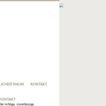
PRIVATER RAUM
Ob Tisch, Stuhl, Regal - oder
alles zusammen, für alle
Wünsche, sind wir der richtige
Ansprechpartner.
LICHER RAUM
KONTAKT
KONTAKT
Der richtige, zuverlässige