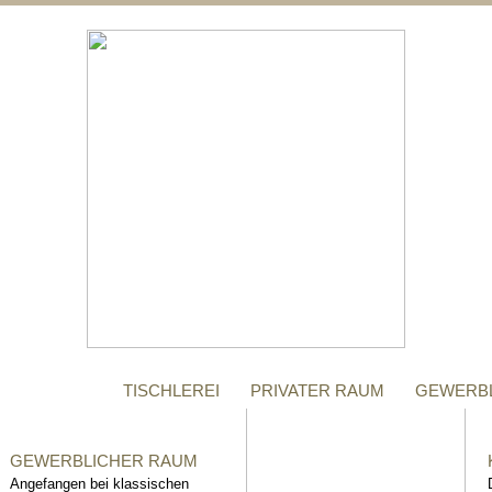
;
MANUFAKTUR
Gegründet im Jahr 1996,
steht das Tischler-
Unternehmen Richter bis
heute für höchste Qualität.
TISCHLEREI
PRIVATER RAUM
GEWERB
GEWERBLICHER RAUM
Angefangen bei klassischen