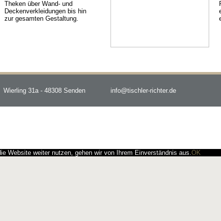
Theken über Wand- und
Deckenverkleidungen bis hin
zur gesamten Gestaltung.
Wierling 31a - 48308 Senden
info@tischler-richter.de
e Website weiter nutzen, gehen wir von Ihrem Einverständnis aus.
OK