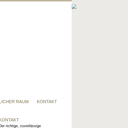
PRIVATER RAUM
Ob Tisch, Stuhl, Regal - oder
alles zusammen, für alle
Wünsche, sind wir der richtige
Ansprechpartner.
LICHER RAUM
KONTAKT
KONTAKT
Der richtige, zuverlässige