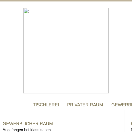
;
MANUFAKTUR
Gegründet im Jahr 1996,
steht das Tischler-
Unternehmen Richter bis
heute für höchste Qualität.
TISCHLEREI
PRIVATER RAUM
GEWERB
GEWERBLICHER RAUM
Angefangen bei klassischen