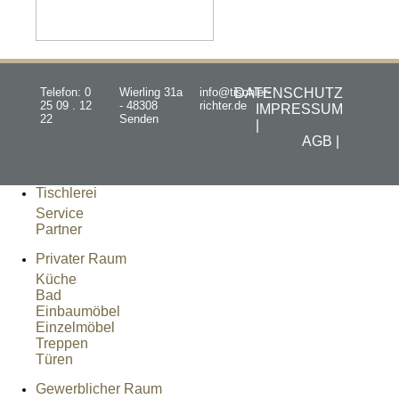
Telefon: 0
Wierling 31a
info@tischler-
DATENSCHUTZ
25 09 . 12
- 48308
richter.de
IMPRESSUM
22
Senden
|
AGB |
Tischlerei
Service
Partner
Privater Raum
Küche
Bad
Einbaumöbel
Einzelmöbel
Treppen
Türen
Gewerblicher Raum