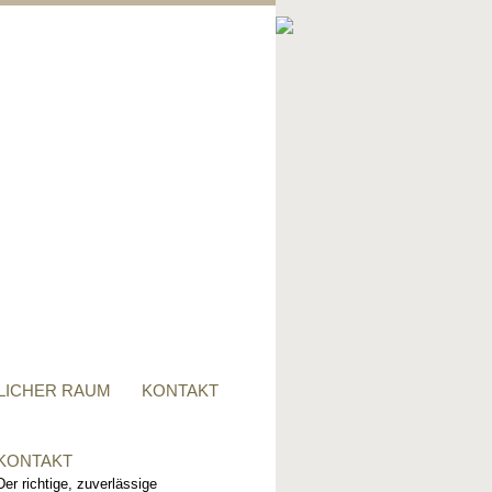
PRIVATER RAUM
Ob Tisch, Stuhl, Regal - oder
alles zusammen, für alle
Wünsche, sind wir der richtige
Ansprechpartner.
LICHER RAUM
KONTAKT
KONTAKT
Der richtige, zuverlässige