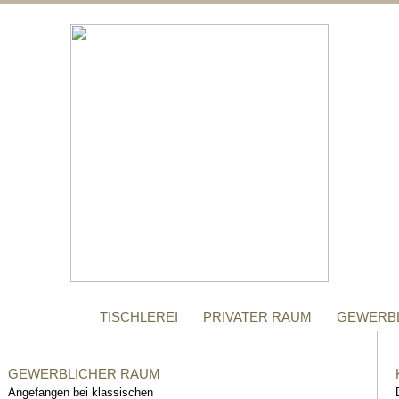
;
MANUFAKTUR
Gegründet im Jahr 1996,
steht das Tischler-
Unternehmen Richter bis
heute für höchste Qualität.
TISCHLEREI
PRIVATER RAUM
GEWERB
GEWERBLICHER RAUM
Angefangen bei klassischen