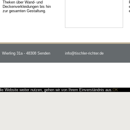
Theken über Wand- und
Deckenverkleidungen bis hin
zur gesamten Gestaltung.
Wierling 31a - 48308 Senden
info@tischler-richter.de
e Website weiter nutzen, gehen wir von Ihrem Einverständnis aus.
OK