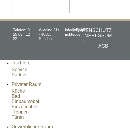
Telefon: 0
Wierling 31a
info@tischler-
DATENSCHUTZ
25 09 . 12
- 48308
richter.de
IMPRESSUM
22
Senden
|
AGB |
Tischlerei
Service
Partner
Privater Raum
Küche
Bad
Einbaumöbel
Einzelmöbel
Treppen
Türen
Gewerblicher Raum