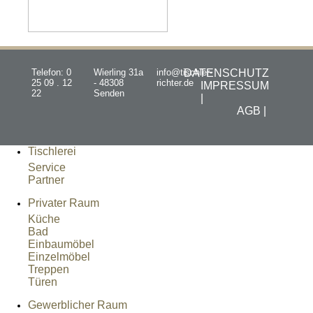
Telefon: 0
Wierling 31a
info@tischler-
DATENSCHUTZ
25 09 . 12
- 48308
richter.de
IMPRESSUM
22
Senden
|
AGB |
Tischlerei
Service
Partner
Privater Raum
Küche
Bad
Einbaumöbel
Einzelmöbel
Treppen
Türen
Gewerblicher Raum