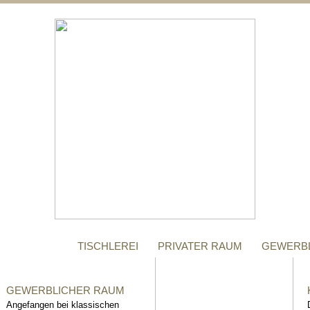
;
MANUFAKTUR
Gegründet im Jahr 1996,
steht das Tischler-
Unternehmen Richter bis
heute für höchste Qualität.
TISCHLEREI
PRIVATER RAUM
GEWERB
GEWERBLICHER RAUM
Angefangen bei klassischen