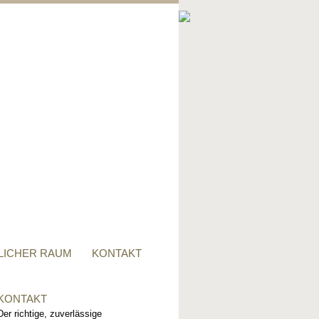
PRIVATER RAUM
Ob Tisch, Stuhl, Regal - oder
alles zusammen, für alle
Wünsche, sind wir der richtige
Ansprechpartner.
LICHER RAUM
KONTAKT
KONTAKT
Der richtige, zuverlässige