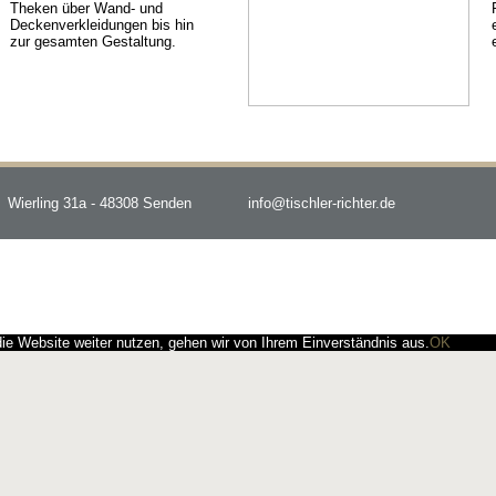
Theken über Wand- und
Deckenverkleidungen bis hin
zur gesamten Gestaltung.
Wierling 31a - 48308 Senden
info@tischler-richter.de
e Website weiter nutzen, gehen wir von Ihrem Einverständnis aus.
OK