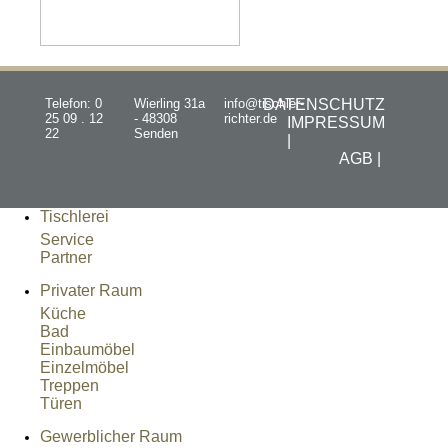
Telefon: 0
Wierling 31a
info@tischler-
DATENSCHUTZ
25 09 . 12
- 48308
richter.de
IMPRESSUM
22
Senden
|
AGB |
Tischlerei
Service
Partner
Privater Raum
Küche
Bad
Einbaumöbel
Einzelmöbel
Treppen
Türen
Gewerblicher Raum