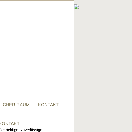
PRIVATER RAUM
Ob Tisch, Stuhl, Regal - oder
alles zusammen, für alle
Wünsche, sind wir der richtige
Ansprechpartner.
LICHER RAUM
KONTAKT
KONTAKT
Der richtige, zuverlässige