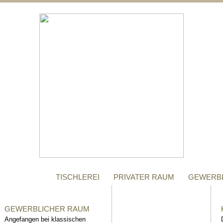
;
MANUFAKTUR
Gegründet im Jahr 1996,
steht das Tischler-
Unternehmen Richter bis
heute für höchste Qualität.
TISCHLEREI
PRIVATER RAUM
GEWERB
GEWERBLICHER RAUM
Angefangen bei klassischen