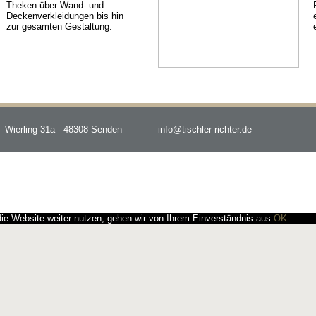
Theken über Wand- und
Deckenverkleidungen bis hin
zur gesamten Gestaltung.
Wierling 31a - 48308 Senden
info@tischler-richter.de
e Website weiter nutzen, gehen wir von Ihrem Einverständnis aus.
OK