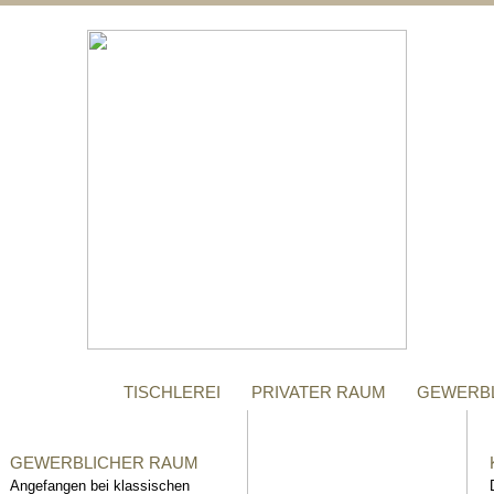
;
MANUFAKTUR
Gegründet im Jahr 1996,
steht das Tischler-
Unternehmen Richter bis
heute für höchste Qualität.
TISCHLEREI
PRIVATER RAUM
GEWERB
GEWERBLICHER RAUM
Angefangen bei klassischen