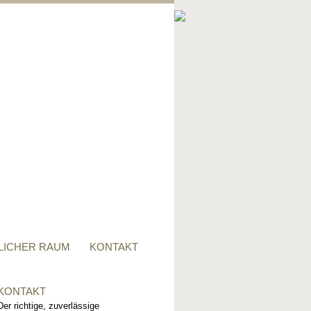
PRIVATER RAUM
Ob Tisch, Stuhl, Regal - oder
alles zusammen, für alle
Wünsche, sind wir der richtige
Ansprechpartner.
LICHER RAUM
KONTAKT
KONTAKT
Der richtige, zuverlässige