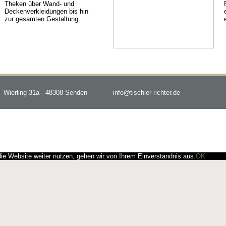
Theken über Wand- und
Deckenverkleidungen bis hin
zur gesamten Gestaltung.
Wierling 31a - 48308 Senden
info@tischler-richter.de
e Website weiter nutzen, gehen wir von Ihrem Einverständnis aus.
OK