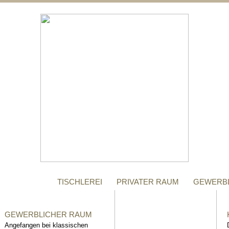
;
MANUFAKTUR
Gegründet im Jahr 1996,
steht das Tischler-
Unternehmen Richter bis
heute für höchste Qualität.
TISCHLEREI
PRIVATER RAUM
GEWERB
GEWERBLICHER RAUM
Angefangen bei klassischen