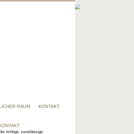
PRIVATER RAUM
Ob Tisch, Stuhl, Regal - oder
alles zusammen, für alle
Wünsche, sind wir der richtige
Ansprechpartner.
LICHER RAUM
KONTAKT
KONTAKT
Der richtige, zuverlässige