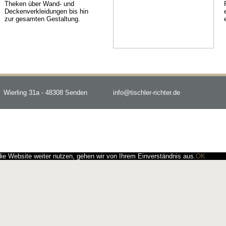
Theken über Wand- und
Deckenverkleidungen bis hin
zur gesamten Gestaltung.
Wierling 31a - 48308 Senden
info@tischler-richter.de
e Website weiter nutzen, gehen wir von Ihrem Einverständnis aus.
OK