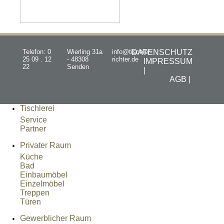
Telefon: 0
Wierling 31a
info@tischler-
DATENSCHUTZ
25 09 . 12
- 48308
richter.de
IMPRESSUM
22
Senden
|
AGB |
Tischlerei
Service
Partner
Privater Raum
Küche
Bad
Einbaumöbel
Einzelmöbel
Treppen
Türen
Gewerblicher Raum